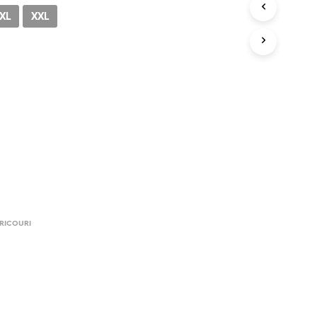
N
XL
XXL
I
C
I
U
N
P
R
O
D
U
S
Î
N
C
O
RICOURI
Ș
.