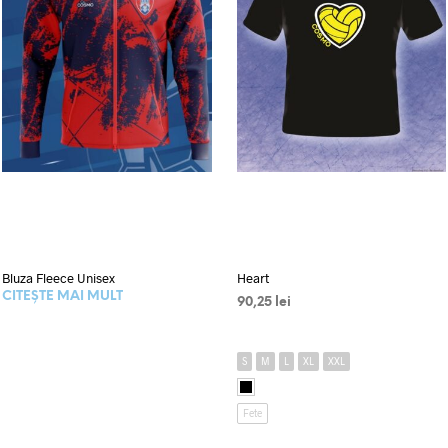
Bluza Fleece Unisex
Heart
CITEȘTE MAI MULT
90,25
lei
SELECTEAZĂ OPȚIUNILE
Acest
produs
S
M
L
XL
XXL
are
mai
Fete
multe