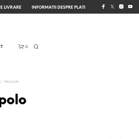
E LIVRARE
INFORMATII DESPRE PLATI
0
T
/
TRICOURI
polo
N
U
A
I