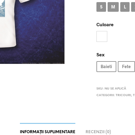
S
M
L
Culoare
Sex
Baieti
Fete
SKU:
NU SE APLICĂ
CATEGORII:
TRICOURI
,
T
INFORMAȚII SUPLIMENTARE
RECENZII (0)