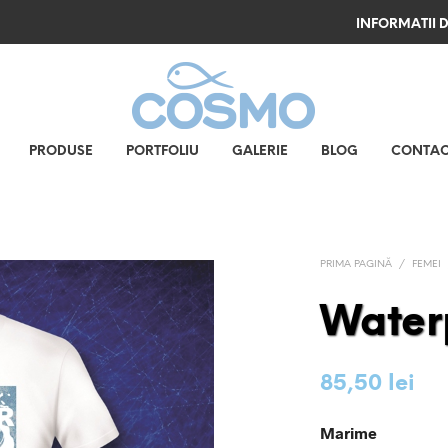
INFORMATII D
PRODUSE
PORTFOLIU
GALERIE
BLOG
CONTAC
PRIMA PAGINĂ
/
FEMEI
Water
85,50
lei
Marime